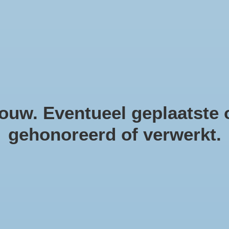
helpendecoratie. Natuurlijke m
uw. Eventueel geplaatste o
gehonoreerd of verwerkt.
Co
Artike
€7,8
Incl. bt