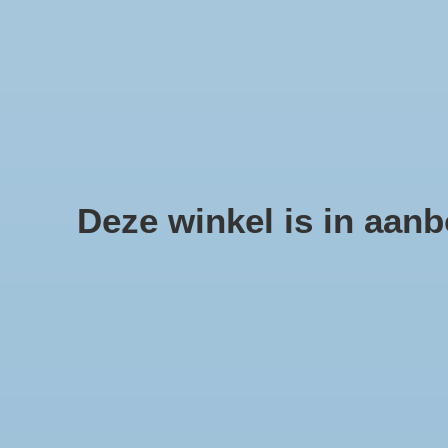
We offer fast shipping and free tune-ups!
Schelpen, zee sterren en sc
Deze winkel is in aanbo
Home
/
Codakia Tigerina
Product image slideshow Items