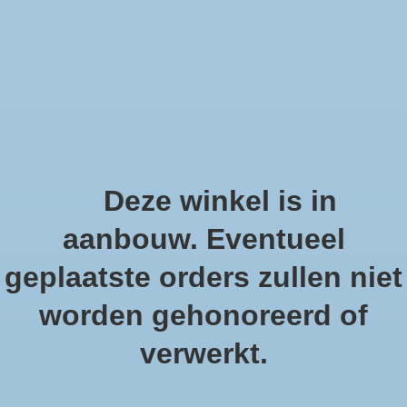
We offer fast shipping and free tune-ups!
Schelpen, zee sterren en s
Home
/
Lantaarn Sealife roze
Deze winkel is in
Product image slideshow Items
aanbouw. Eventueel
geplaatste orders zullen niet
worden gehonoreerd of
verwerkt.