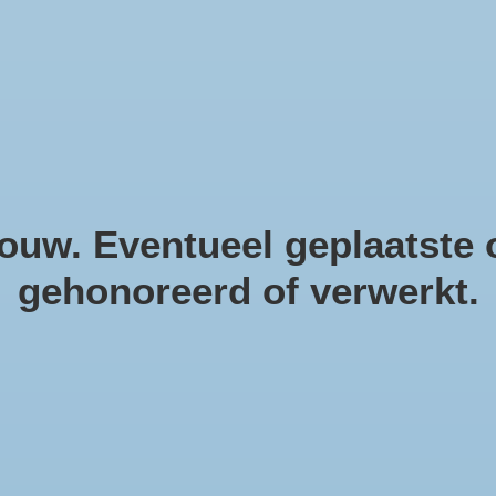
helpendecoratie. Natuurlijke m
uw. Eventueel geplaatste o
gehonoreerd of verwerkt.
La
Artike
€13,
Incl. bt