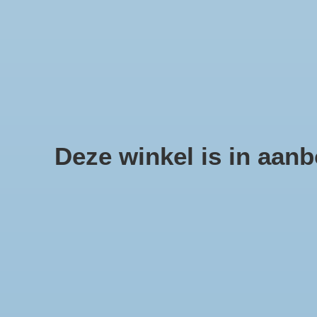
We offer fast shipping and free tune-ups!
Schelpen, zee sterren en sc
Deze winkel is in aanbo
Home
/
Lantaarn Sealife groen
Product image slideshow Items