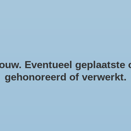
helpendecoratie. Natuurlijke m
uw. Eventueel geplaatste o
gehonoreerd of verwerkt.
Me
la
Artike