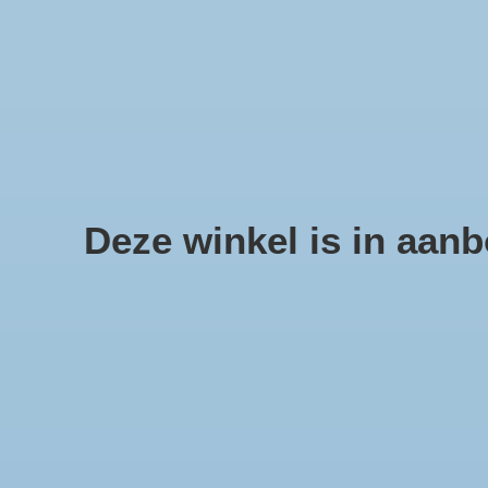
We offer fast shipping and free tune-ups!
Schelpen, zee sterren en sc
Deze winkel is in aanbo
Home
/
Metalen frame Ei op voet large
Product image slideshow Items