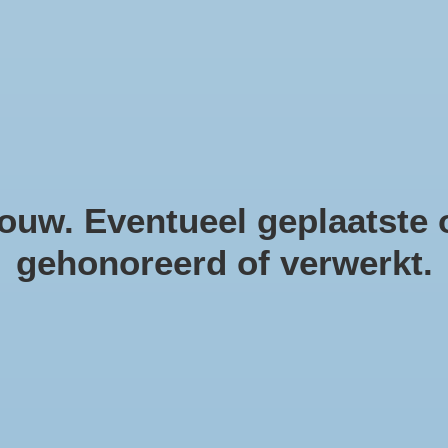
helpendecoratie. Natuurlijke m
uw. Eventueel geplaatste o
gehonoreerd of verwerkt.
Me
me
Artike