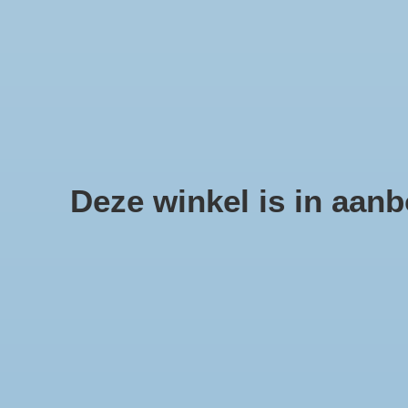
We offer fast shipping and free tune-ups!
Schelpen, zee sterren en sc
Deze winkel is in aanbo
Home
/
Metalen pin 40cm zwart medium
Product image slideshow Items