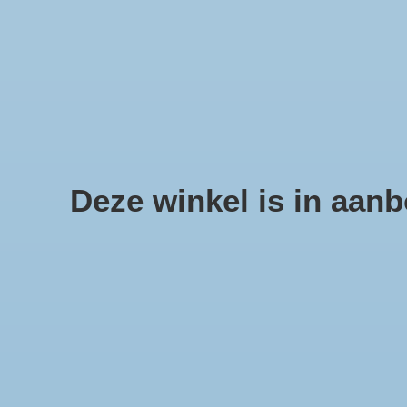
We offer fast shipping and free tune-ups!
Schelpen, zee sterren en sc
Deze winkel is in aanbo
Home
/
Populieren bundel wit voor hobby en huis decoratie.
Product image slideshow Items