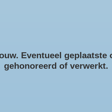
helpendecoratie. Natuurlijke m
uw. Eventueel geplaatste o
gehonoreerd of verwerkt.
Po
ho
Artike