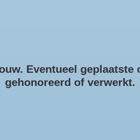
helpendecoratie. Natuurlijke m
uw. Eventueel geplaatste o
gehonoreerd of verwerkt.
Sc
Artike
€4,9
Incl. bt