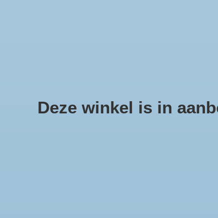
We offer fast shipping and free tune-ups!
Schelpen, zee sterren en sc
Deze winkel is in aanbo
Home
/
Schelp Strombus Urceus
Product image slideshow Items