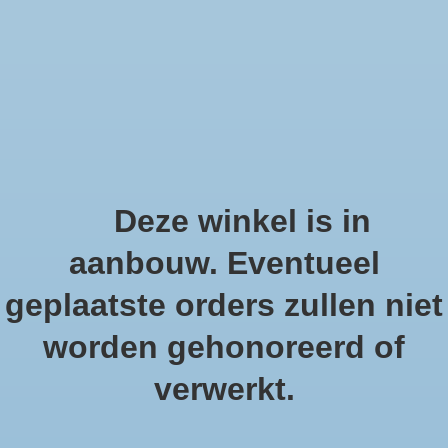
We offer fast shipping and free tune-ups!
Schelpen, zee sterren en s
Home
/
Tags
/
schelpenketting
Producten getagd met
Deze winkel is in
schelpenketting
aanbouw. Eventueel
geplaatste orders zullen niet
Filters weergeven
worden gehonoreerd of
verwerkt.
0 producten
Sorteren op
Meest bekeken