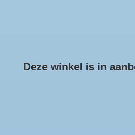
We offer fast shipping and free tune-ups!
Schelpen, zee sterren en sc
Deze winkel is in aanbo
Home
/
Tags
/
zeester
P
Categorieën