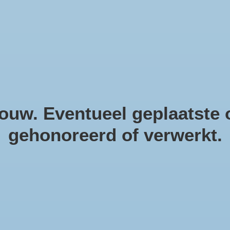
helpendecoratie. Natuurlijke m
uw. Eventueel geplaatste o
gehonoreerd of verwerkt.
roducten getagd met zeest